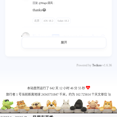
回复
@Magic清风
:
thanks😂
北京
iOS 18.2
Safari 18.2
lixiaoan
2024-12-17
1
博主
展开
回复
@Magic清风
:
感觉你相册的图片 光线都好舒服啊
北京
Windows 11
Chrome 131.0.0.0
Powered by
Twikoo
v1.6.36
Magic清风
2024-12-18
回复
@lixiaoan
:
本站居然运行了 642 天
12 小时 47 分 01 秒
哈哈天气挑的好|´・ω・)ノ
旅行者 1 号当前距离地球 24343751949 千米，约为 162.725615 个天文单位 🚀
四川
Windows 10
Chrome 131.0.0.0