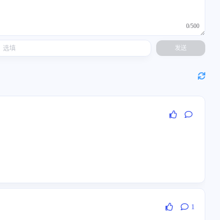
0/500
发送
1