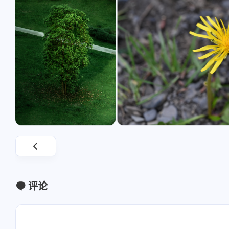
常运作哦，望移除失联列表
接为：名称：彬红茶博
😅订阅：[链接]已添加友
址：[链接]介绍：乌拉
2026
2026
链：[链接]
乌拉头像：[链接]订阅
接]已添加友链：[链接]
评论