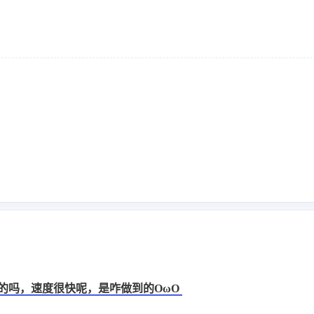
图床是自己部署的吗，速度很快呢，是咋做到的OωO