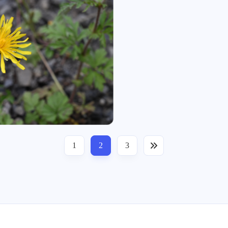
1
1
客地
篇
篇
乌拉
：[链
七月 2025
六月 2025
1
1
篇
篇
一月 2025
十二月 
3
3
篇
篇
1
2
3
微信
支付宝