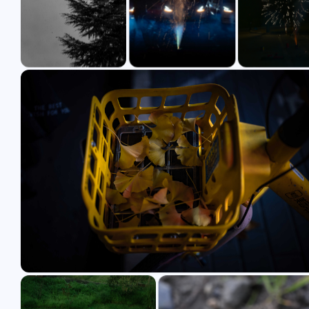
2986893161
Allen
大佬可以更新下链接和群
【快传】我给你发了 M
吗？
ce.zip, 快来看看 [链接
链接即可保存。「阿里
2026
2026
盘」APP ，无需下载
线查看，视频原画倍速
放。 我的服务器没流
1296084593
Allen
下载了,还是用阿里云吧
可以再发一下群聊链接吗谢
已修改
聊我一会儿更新
谢大佬
2026
2026
彬红茶
彬红茶
此外，彬红茶日记一直在正
博主你好！顶茶社已更