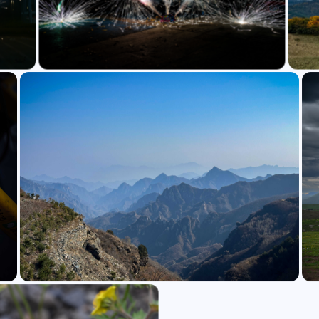
0
5
1
Halo
学习
IDE
A…
] 点击
云
极速在
播
量提供
.群
换链
八月 2026
四月 2026