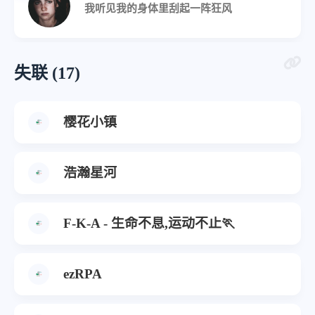
我听见我的身体里刮起一阵狂风
失联 (17)
樱花小镇
浩瀚星河
F-K-A - 生命不息,运动不止🏃‍
ezRPA