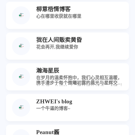
柳意梧情博客
心在哪里收获就在哪里
我在人间贩卖黄昏
花会再开,我继续爱你
瀚海星辰
在岁月的温柔怀抱中，我们心灵相互温暖，
携手漫步于每个微曦初露的晨光与星辉交织
的黄昏，共同聆听四季轮回的低语，感受时
光的悠扬旋律
ZHWEI's blog
一个牛逼的博客~
Peanut酱