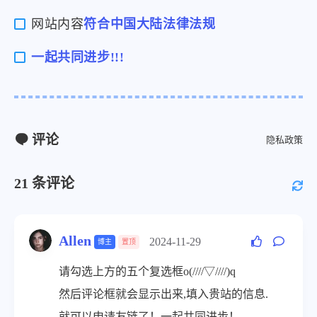
网站内容
符合中国大陆法律法规
一起共同进步!!!
评论
隐私政策
21
条评论
0/500
Allen
2024-11-29
博主
置顶
昵称
请勾选上方的五个复选框o(////▽////)q
然后评论框就会显示出来,填入贵站的信息.
邮箱
发送
就可以申请友链了！一起共同进步！